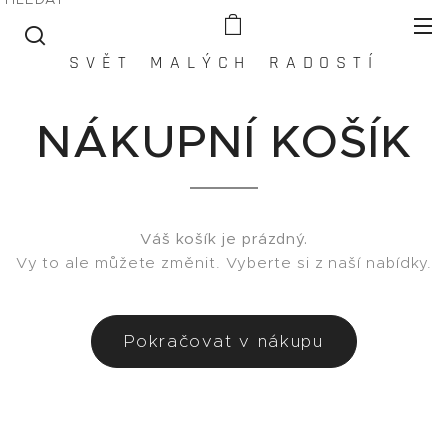
S V Ě T M A L Ý C H R A D O S T Í
NÁKUPNÍ KOŠÍK
Váš košík je prázdný.
Vy to ale můžete změnit. Vyberte si z naší nabídky.
Pokračovat v nákupu