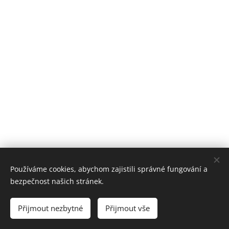
Používáme cookies, abychom zajistili správné fungování a
www.svetmalychradosti.cz
bezpečnost našich stránek.
Všechna práva vyhrazena 2021
Přijmout nezbytné
Přijmout vše
MALIČKOSTI MĚNÍ SVĚT
Cookies