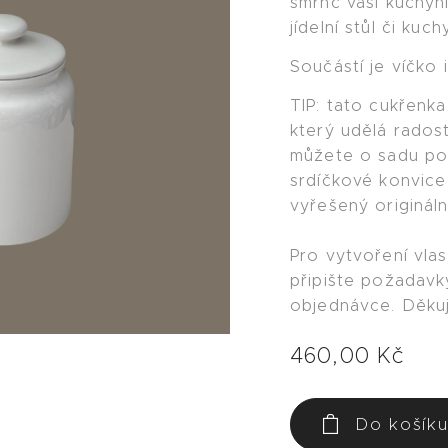
šmrnc vaší kuchyn
jídelní stůl či kuchy
Součástí je víčko 
TIP: tato cukřenka
který udělá radost
můžete o sadu po
srdíčkové konvice
vyřešený origináln
Pro vytvoření vlas
připište požadav
objednávce. Děk
460,00
Kč
Do košík