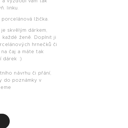
i a vyzdobí vám tak
ň. linku.
i porcelánová lžička.
 je skvělým dárkem,
 každé ženě. Doplnit ji
rcelánových hrnečků či
 na čaj a máte tak
í dárek :)
tního návrhu či přání,
ky do poznámky v
ujeme
u