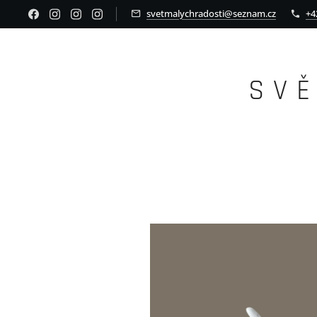
svetmalychradosti@seznam.cz
+4
S V 