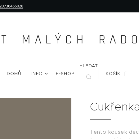
20736455028
Ě T M A L Ý C H R A D O 
HLEDAT
DOMŮ
INFO
E-SHOP
KOŠÍK
Cukřenk
Tento kousek dec