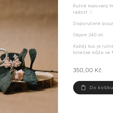
Ručně malovaný h
radost ♡
Doporučené pouze
Objem 240 ml.
Každý kus je ručn
hrneček může ve fi
350,00
Kč
Do košík