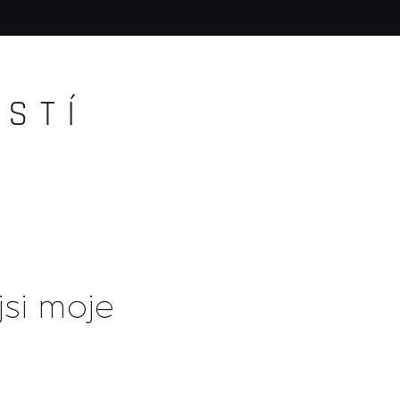
S T Í
jsi moje