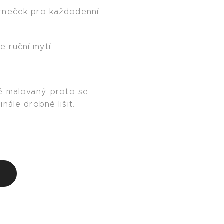
rneček pro každodenní
 ruční mytí.
ě malovaný, proto se
nále drobně lišit.
u