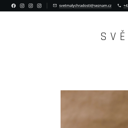
svetmalychradosti@seznam.cz
+4
S V 