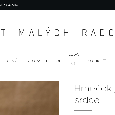
20736455028
Ě T M A L Ý C H R A D O 
HLEDAT
DOMŮ
INFO
E-SHOP
KOŠÍK
Hrneček 
srdce