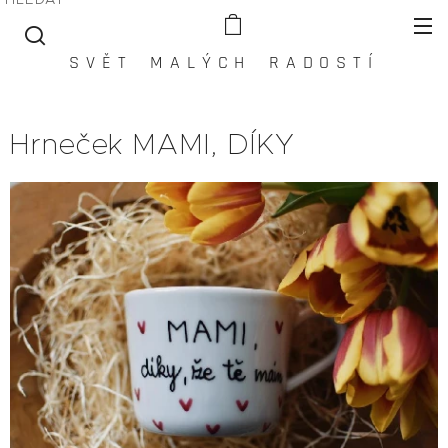
S V Ě T M A L Ý C H R A D O S T Í
Hrneček MAMI, DÍKY