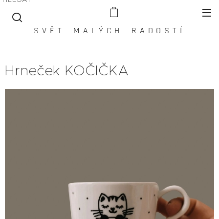
S V Ě T M A L Ý C H R A D O S T Í
Hrneček KOČIČKA