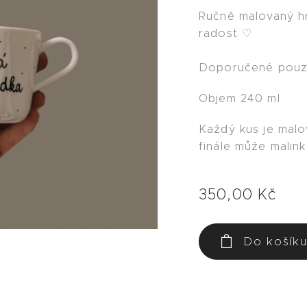
Ručně malovaný h
radost ♡
Doporučené pouze
Objem 240 ml
Každý kus je malo
finále může malink
350,00
Kč
Do košík