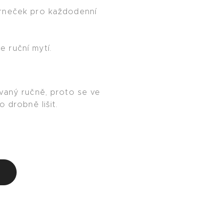
rneček pro každodenní
 ruční mytí.
vaný ručně, proto se ve
o drobně lišit.
u