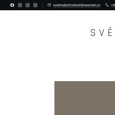
svetmalychradosti@seznam.cz
+4
S V 