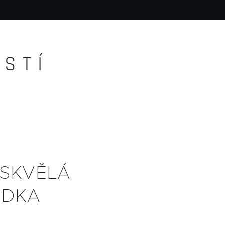
S T Í
 SKVĚLÁ
ÁDKA