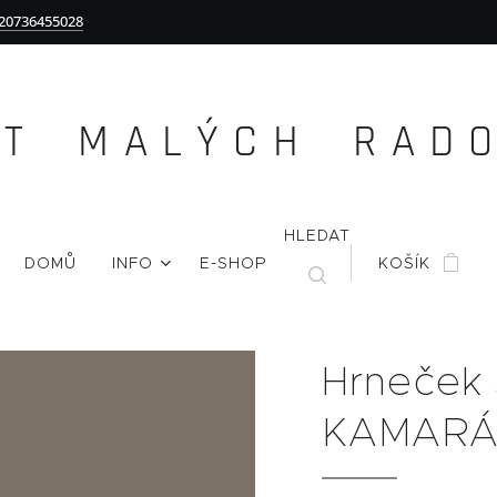
20736455028
Ě T M A L Ý C H R A D O 
HLEDAT
DOMŮ
INFO
E-SHOP
KOŠÍK
Hrneček
KAMAR