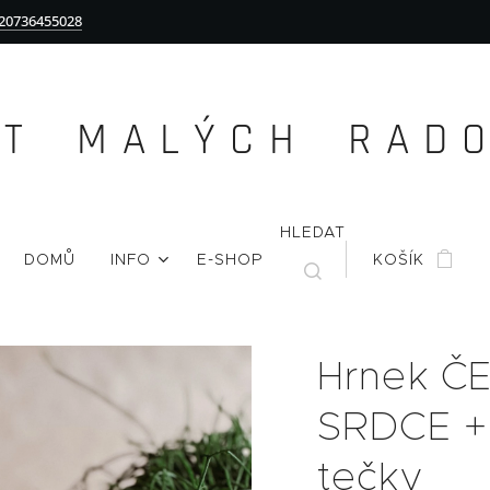
20736455028
Ě T M A L Ý C H R A D O 
HLEDAT
DOMŮ
INFO
E-SHOP
KOŠÍK
Hrnek Č
SRDCE +
tečky