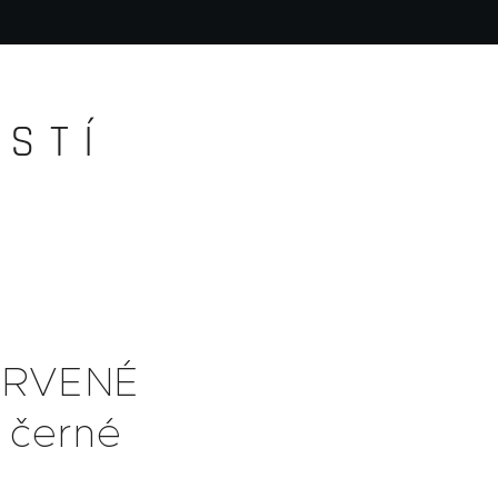
S T Í
ERVENÉ
 černé