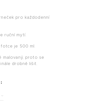
rneček pro každodenní
 ruční mytí.
fotce je 500 ml.
ě malovaný, proto se
nále drobně lišit.
: