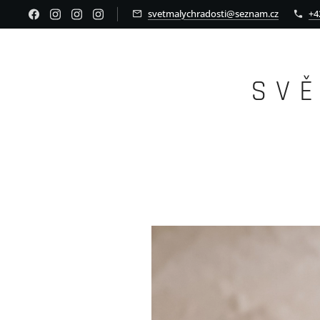
svetmalychradosti@seznam.cz
+4
S V 