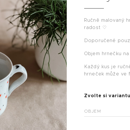
Ručně malovaný h
radost ♡
Doporučené pouze
Objem hrnečku na 
Každý kus je ručn
hrneček může ve fi
Zvolte si variantu
OBJEM