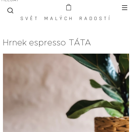
S V Ě T M A L Ý C H R A D O S T Í
Hrnek espresso TÁTA