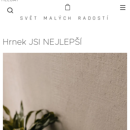
S V Ě T M A L Ý C H R A D O S T Í
Hrnek JSI NEJLEPŠÍ