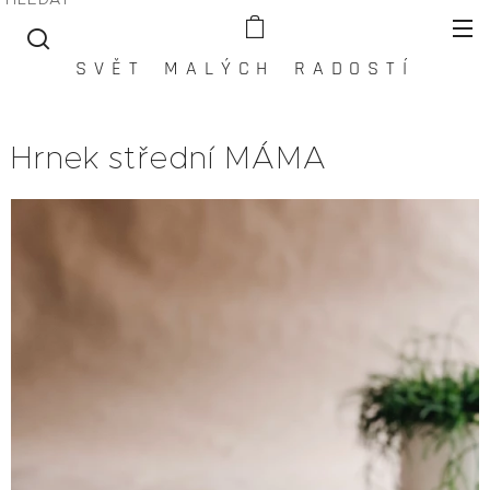
S V Ě T M A L Ý C H R A D O S T Í
Hrnek střední MÁMA