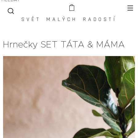
S V Ě T M A L Ý C H R A D O S T Í
Hrnečky SET TÁTA & MÁMA