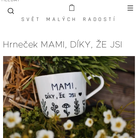
S V Ě T M A L Ý C H R A D O S T Í
Hrneček MAMI, DÍKY, ŽE JSI