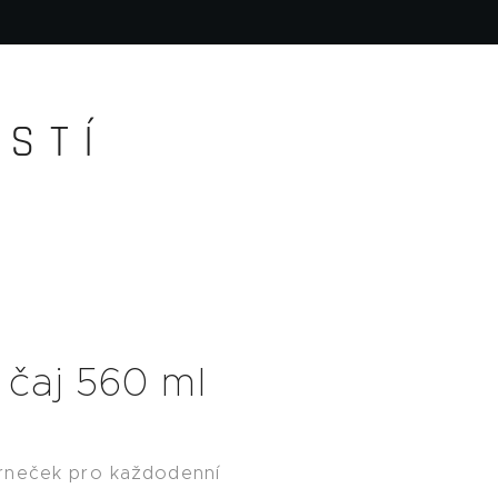
S T Í
 čaj 560 ml
rneček pro každodenní