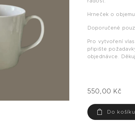
radost.
Hrneček o objemu
Doporučené pouze
Pro vytvoření vlas
připište požadav
objednávce. Děk
550,00
Kč
Do košík