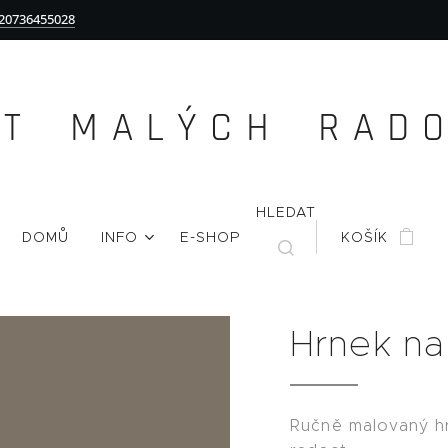
20736455028
Ě T M A L Ý C H R A D O 
HLEDAT
DOMŮ
INFO
E-SHOP
KOŠÍK
Hrnek na
Ručně malovaný h