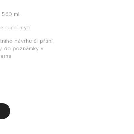
 560 ml.
 ruční mytí.
tního návrhu či přání,
ky do poznámky v
ujeme
u