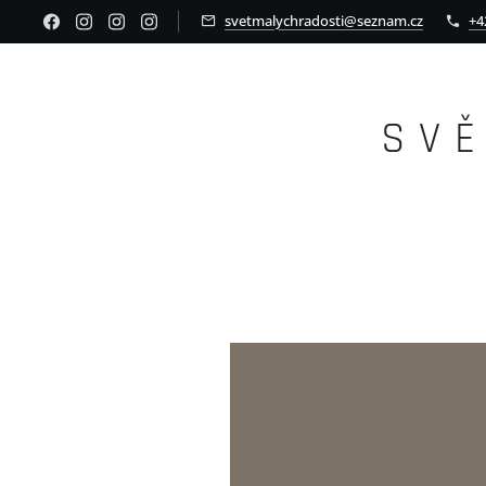
svetmalychradosti@seznam.cz
+4
S V 