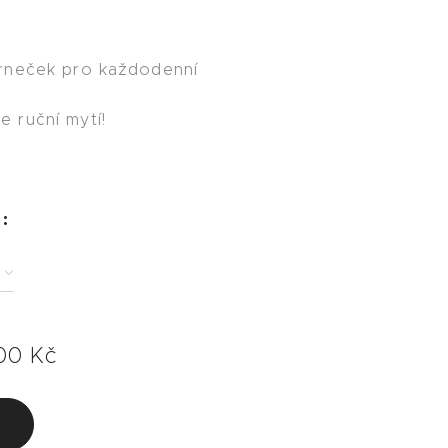
rneček pro každodenní
♡
 ruční mytí!
:
00
Kč
u