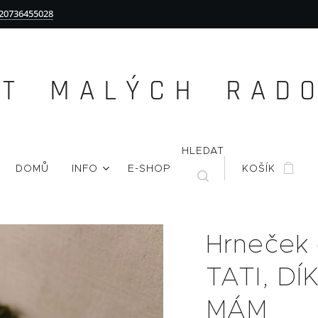
20736455028
Ě T M A L Ý C H R A D O 
HLEDAT
DOMŮ
INFO
E-SHOP
KOŠÍK
Hrneček
TATI, DÍ
MÁM