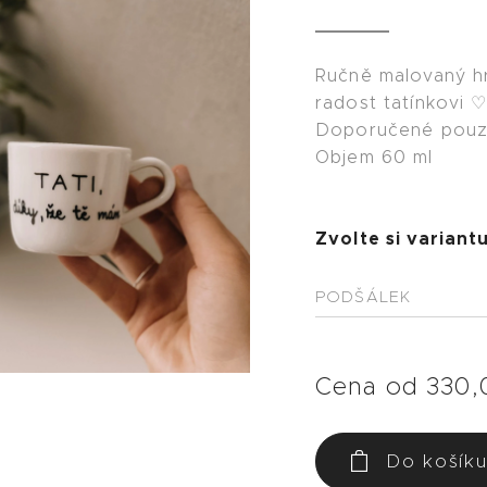
Ručně malovaný h
radost tatínkovi 
Doporučené pouze
Objem 60 ml
Zvolte si variantu
PODŠÁLEK
Cena od
330,
Do košík