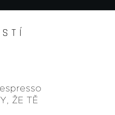
S T Í
 espresso
KY, ŽE TĚ