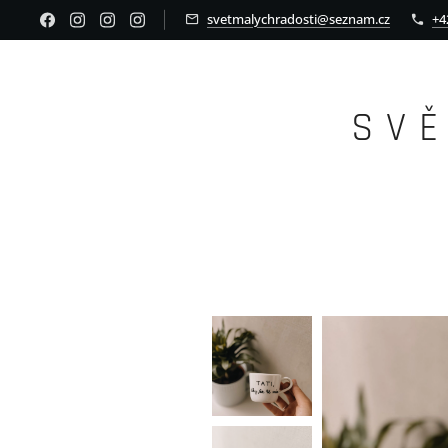
svetmalychradosti@seznam.cz
+4
S V 