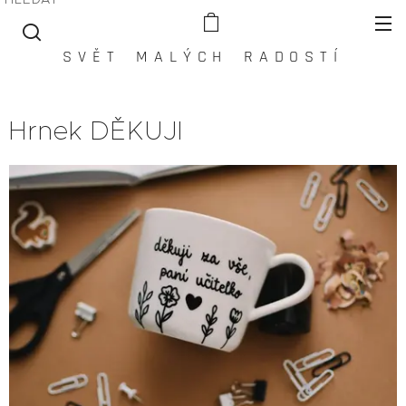
S V Ě T M A L Ý C H R A D O S T Í
Hrnek DĚKUJI