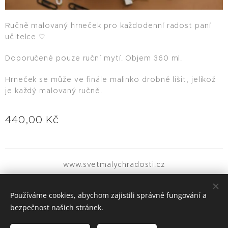
Ručně malovaný hrneček pro každodenní radost paní
učitelce ♡
Doporučené pouze ruční mytí. Objem 360 ml.
Hrneček se může ve finále malinko drobně lišit, jelikož
je každý malovaný ručně.
440,00
Kč
www.svetmalychradosti.cz
Všechna práva vyhrazena 2021
Používáme cookies, abychom zajistili správné fungování a
MALIČKOSTI MĚNÍ SVĚT
Cookies
bezpečnost našich stránek.