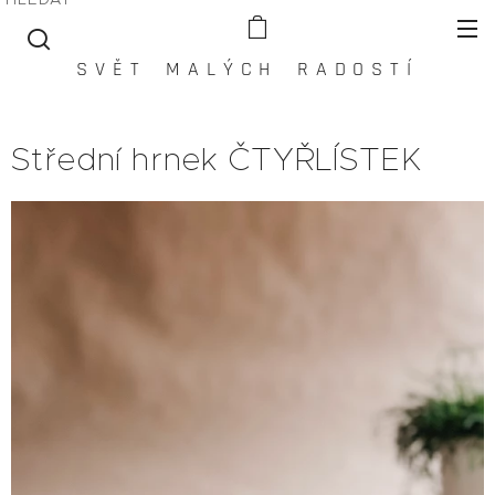
S V Ě T M A L Ý C H R A D O S T Í
Střední hrnek ČTYŘLÍSTEK