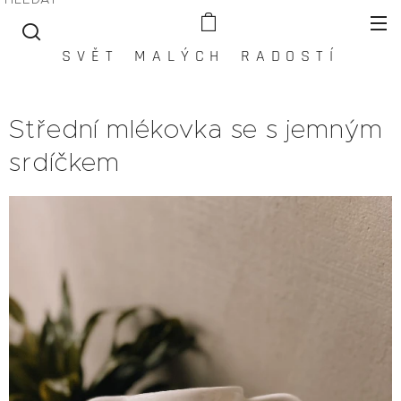
S V Ě T M A L Ý C H R A D O S T Í
Střední mlékovka se s jemným
srdíčkem