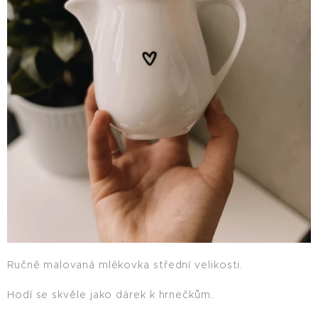
Ručně malovaná mlékovka střední velikosti.
Hodí se skvěle jako dárek k hrnečkům.