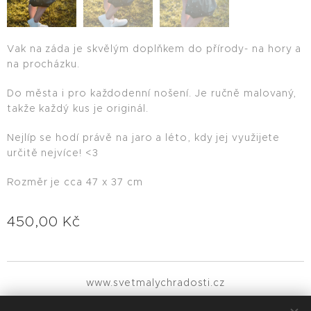
Vak na záda je skvělým doplňkem do přírody- na hory a
na procházku.
Do města i pro každodenní nošení. Je ručně malovaný,
takže každý kus je originál.
Nejlíp se hodí právě na jaro a léto, kdy jej využijete
určitě nejvíce! <3
Rozměr je cca 47 x 37 cm
450,00
Kč
www.svetmalychradosti.cz
Všechna práva vyhrazena 2021