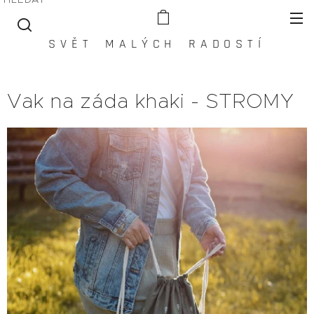
S V Ě T M A L Ý C H R A D O S T Í
Vak na záda khaki - STROMY