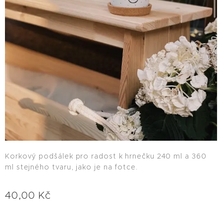
Korkový podšálek pro radost k hrnečku 240 ml a 360
ml stejného tvaru, jako je na fotce.
40,00
Kč