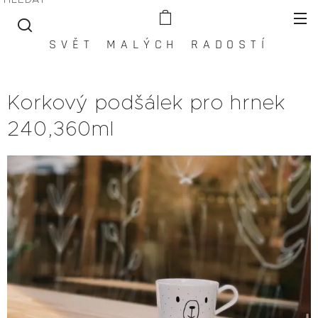
S V Ě T M A L Ý C H R A D O S T Í
Korkový podšálek pro hrnek
240,360ml