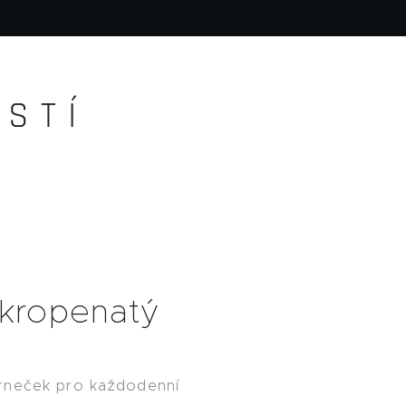
S T Í
kropenatý
rneček pro každodenní