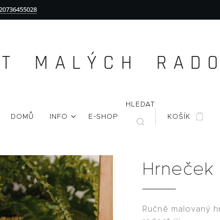
20736455028
Ě T M A L Ý C H R A D O 
HLEDAT
DOMŮ
INFO
E-SHOP
KOŠÍK
Hrneček 
Ručně malovaný h