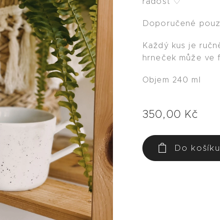
radost ♡
Doporučené pouze
Každý kus je ručn
hrneček může ve fi
Objem 240 ml
350,00
Kč
Do košík