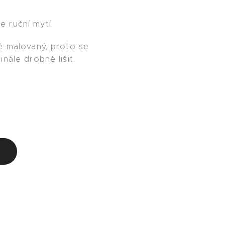
 ruční mytí.
ě malovaný, proto se
nále drobně lišit.
u