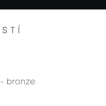
S T Í
 - bronze