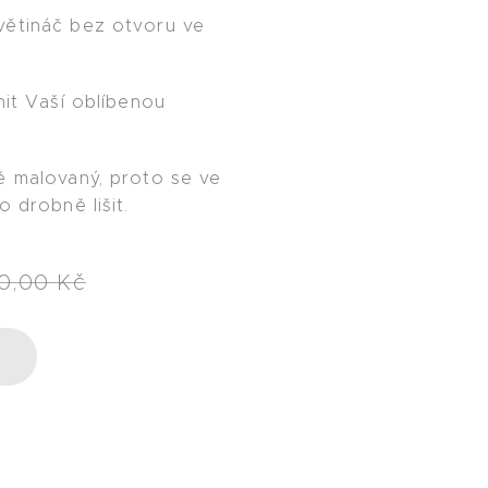
větináč bez otvoru ve
nit Vaší oblíbenou
ě malovaný, proto se ve
o drobně lišit.
0,00
Kč