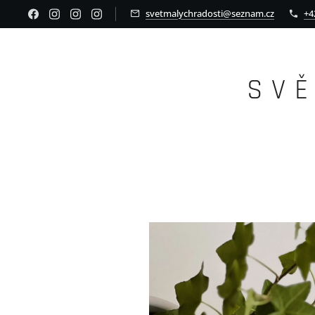
svetmalychradosti@seznam.cz
+4
S V 