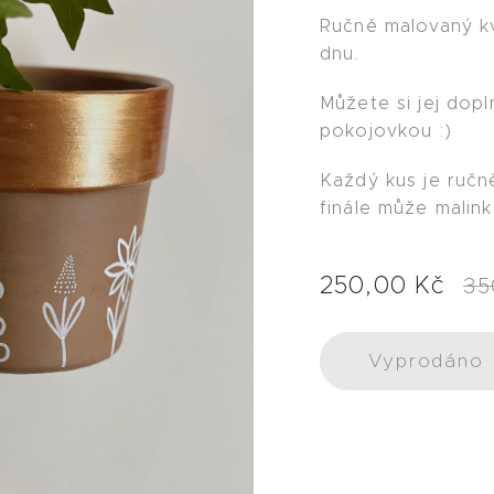
Ručně malovaný k
dnu.
Můžete si jej dopl
pokojovkou :)
Každý kus je ručn
finále může malink
250,00
Kč
35
Vyprodáno