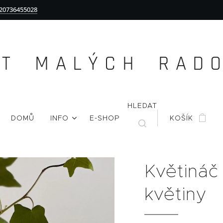
20736455028
Ě T M A L Ý C H R A D O 
HLEDAT
DOMŮ
INFO
E-SHOP
KOŠÍK
Květináč
květiny