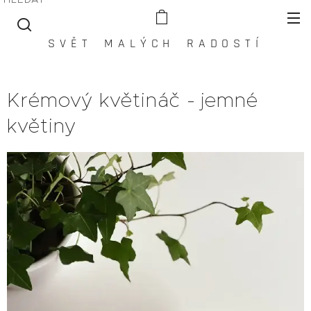
S V Ě T M A L Ý C H R A D O S T Í
Krémový květináč - jemné
květiny