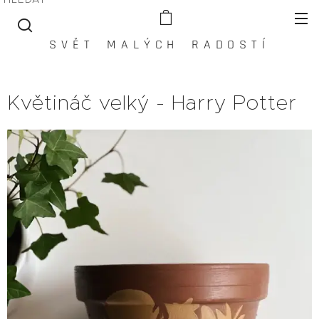
S V Ě T M A L Ý C H R A D O S T Í
Květináč velký - Harry Potter