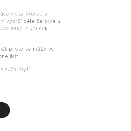
selnička, kterou si
 ní vydrží déle čerstvé a
bude zase o kousek
inál, proto se může ve
ně lišit.
 ruční mytí.
u