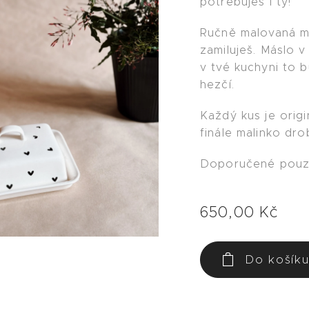
potřebuješ i ty!
Ručně malovaná má
zamiluješ. Máslo v
v tvé kuchyni to 
hezčí.
Každý kus je orig
finále malinko drob
Doporučené pouze
650,00
Kč
Do košík