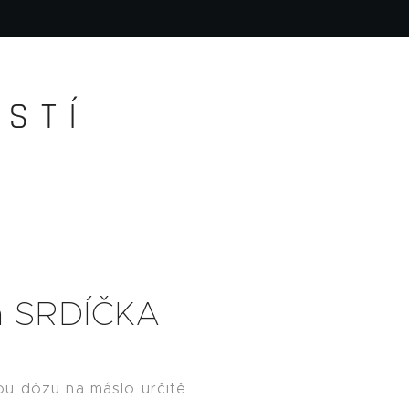
S T Í
a SRDÍČKA
u dózu na máslo určitě