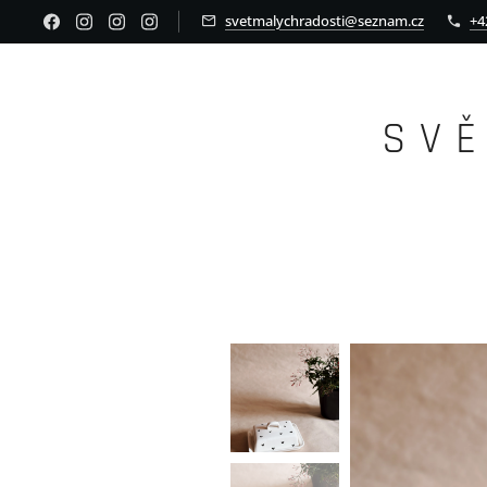
svetmalychradosti@seznam.cz
+4
S V 