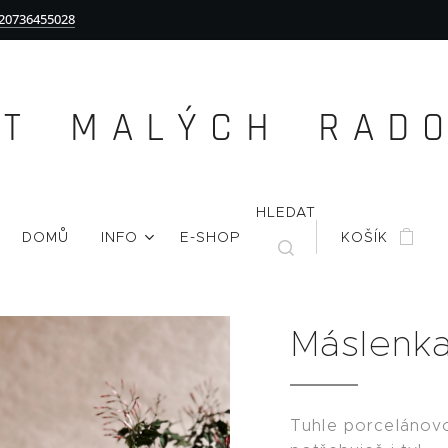
20736455028
Ě T M A L Ý C H R A D O 
HLEDAT
DOMŮ
INFO
E-SHOP
KOŠÍK
Máslenk
Tuhle porcelánovo