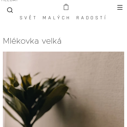
S V Ě T M A L Ý C H R A D O S T Í
Mlékovka velká