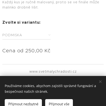
Každý kus je ručně malovaný, proto se ve finále může
malinko drobně lišit.
Zvolte si variantu:
PODMISKA
Cena od
250,00
Kč
www.svetmalychradosti.cz
Všechna práva vyhrazena 2021
Používáme cookies, abychom zajistili správné fungování a
MALIČKOSTI MĚNÍ SVĚT
Cookies
bezpečnost našich stránek.
Vyprodáno
Přijmout nezbytné
Přijmout vše