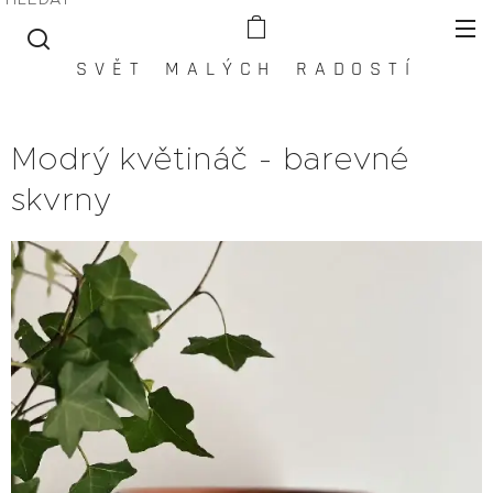
S V Ě T M A L Ý C H R A D O S T Í
Modrý květináč - barevné
skvrny