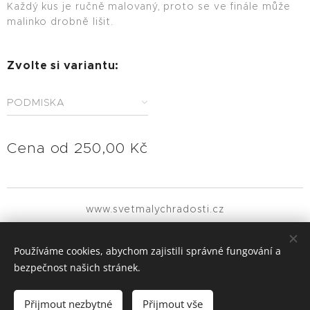
Každý kus je ručně malovaný, proto se ve finále může
malinko drobně lišit.
Zvolte si variantu:
PODMISKA
Cena od
250,00
Kč
www.svetmalychradosti.cz
Všechna práva vyhrazena 2021
Používáme cookies, abychom zajistili správné fungování a
MALIČKOSTI MĚNÍ SVĚT
Cookies
bezpečnost našich stránek.
Vyprodáno
Přijmout nezbytné
Přijmout vše