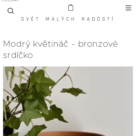
S V Ě T M A L Ý C H R A D O S T Í
Modrý květináč - bronzové
srdíčko