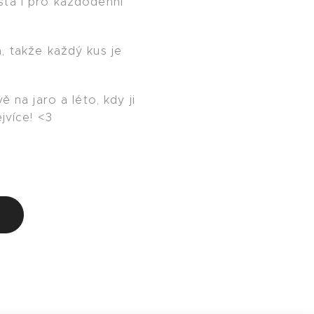
ta i pro každodenní
, takže každý kus je
ě na jaro a léto, kdy ji
ejvíce! <3
u