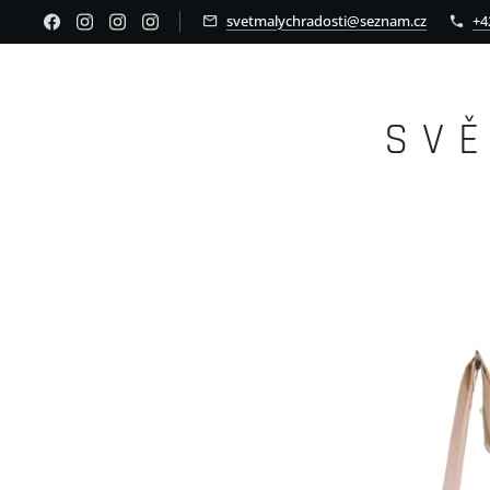
svetmalychradosti@seznam.cz
+4
S V 