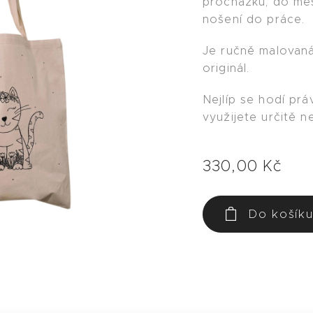
procházku, do měs
nošení do práce.
Je ručně malovaná
originál.
Nejlíp se hodí práv
využijete určitě n
330,00
Kč
Do košík