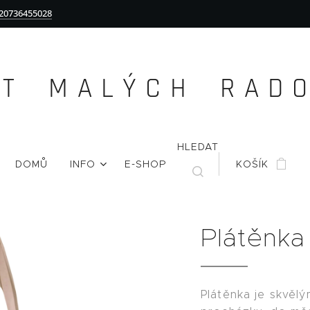
20736455028
Ě T M A L Ý C H R A D O 
HLEDAT
DOMŮ
INFO
E-SHOP
KOŠÍK
Plátěnk
Plátěnka je skvěl