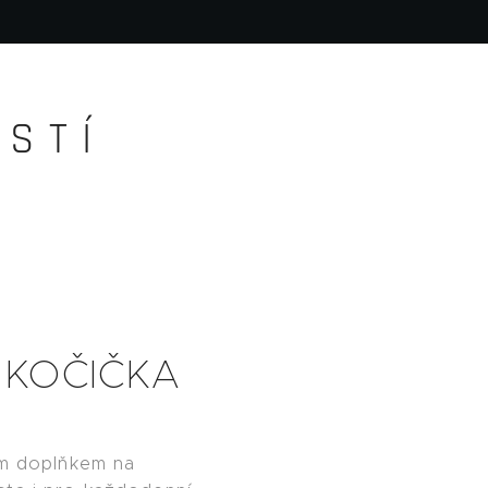
S T Í
a KOČIČKA
ým doplňkem na