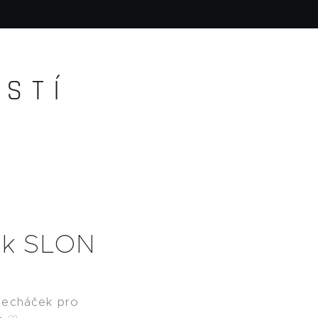
S T Í
ek SLON
lecháček pro