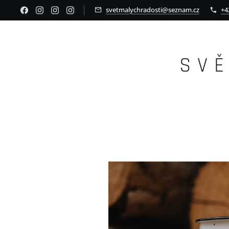
svetmalychradosti@seznam.cz
+4
S V 