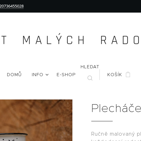
20736455028
Ě T M A L Ý C H R A D O 
HLEDAT
DOMŮ
INFO
E-SHOP
KOŠÍK
Plecháč
Ručně malovaný p