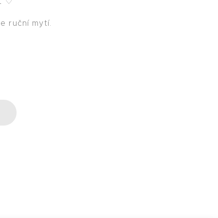
t ♡
 ruční mytí.