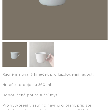
Ručně malovaný hrneček pro každodenní radost.
Hrneček o objemu 360 ml.
Doporučené pouze ruční mytí.
Pro vytvoření vlastního návrhu či přání, připište