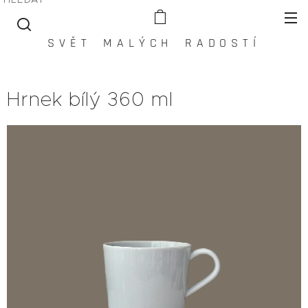
S V Ě T M A L Ý C H R A D O S T Í
Hrnek bílý 360 ml