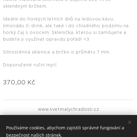
skleněným brčkem.
Ideální do horkých letních dnů na ledovou kávu,
limonádu či drink, ale také i do chladného podzimu na
horký čaj s ovocem. Sklenička, kterou si zamilujete a
budete ji využívat opravdu pořád! <3
Silnostěnná sklenice a brčko o průměru 7 mm.
Doporučené ruční mytí.
370,00
Kč
www.svetmalychradosti.cz
Všechna práva vyhrazena 2021
Používáme cookies, abychom zajistili správné fungování a
MALIČKOSTI MĚNÍ SVĚT
Cookies
bezpečnost našich stránek.