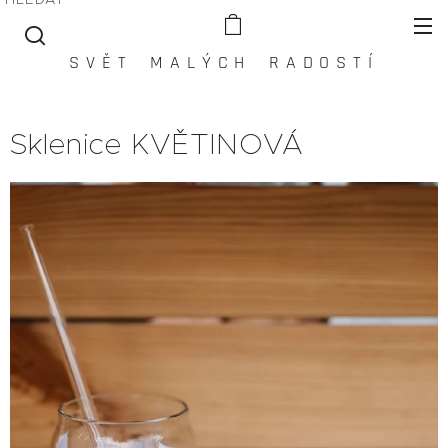
S V Ě T M A L Ý C H R A D O S T Í
Sklenice KVĚTINOVÁ