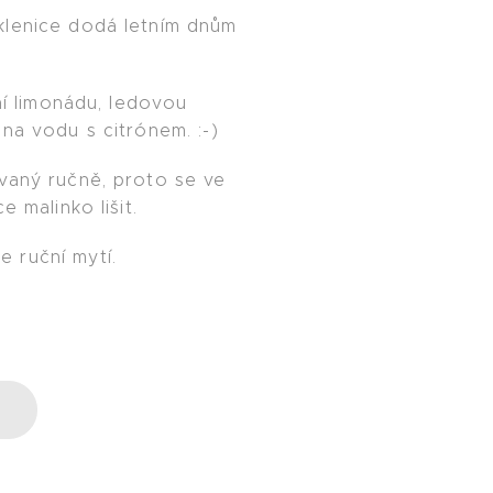
klenice dodá letním dnům
tní limonádu, ledovou
na vodu s citrónem. :-)
vaný ručně, proto se ve
e malinko lišit.
 ruční mytí.