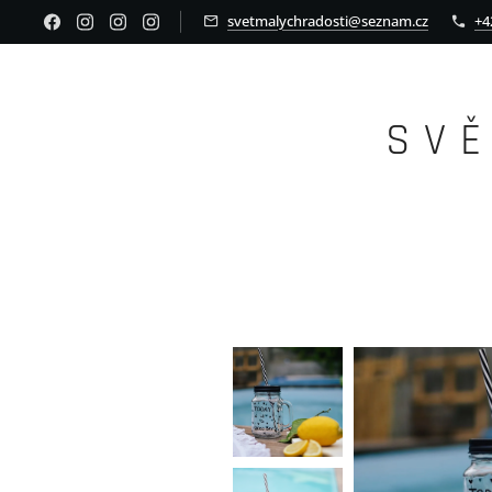
svetmalychradosti@seznam.cz
+4
S V 