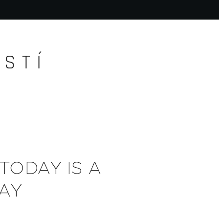
S T Í
 TODAY IS A
AY