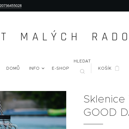
20736455028
Ě T M A L Ý C H R A D O 
HLEDAT
DOMŮ
INFO
E-SHOP
KOŠÍK
Sklenice
GOOD D