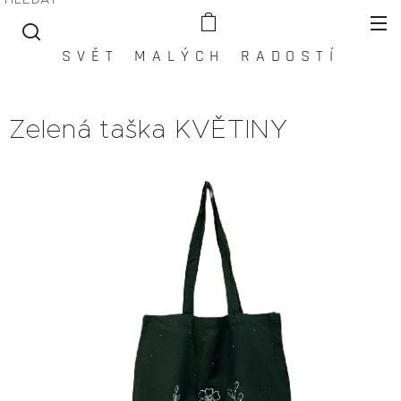
S V Ě T M A L Ý C H R A D O S T Í
Zelená taška KVĚTINY