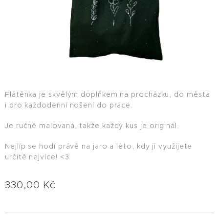
Plátěnka je skvělým doplňkem na procházku, do města
i pro každodenní nošení do práce.
Je ručně malovaná, takže každý kus je originál.
Nejlíp se hodí právě na jaro a léto, kdy ji využijete
určitě nejvíce! <3
330,00
Kč