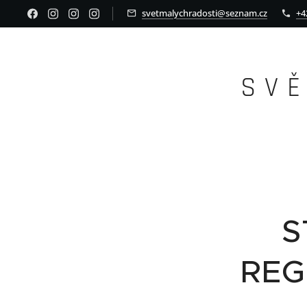
svetmalychradosti@seznam.cz
+4
S V 
S
REG