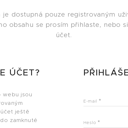
a je dostupná pouze registrovaným uži
ího obsahu se prosím přihlaste, nebo s
účet.
E ÚČET?
PŘIHLÁŠ
o webu jsou
E-mail
trovaným
 účet ještě
p do zamknuté
Heslo