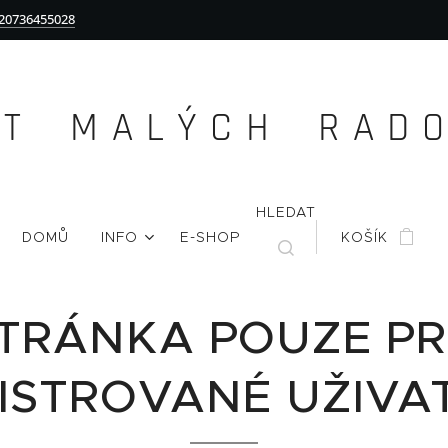
20736455028
Ě T M A L Ý C H R A D O 
HLEDAT
DOMŮ
INFO
E-SHOP
KOŠÍK
TRÁNKA POUZE P
ISTROVANÉ UŽIVA