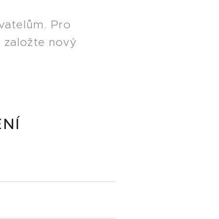
vatelům. Pro
i založte nový
ENÍ